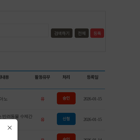
검색하기
전체
등록
의내용
활동유무
처리
등록일
유
아노
2026-01-15
는 반려동물 수제간
유
2026-01-15
식
×