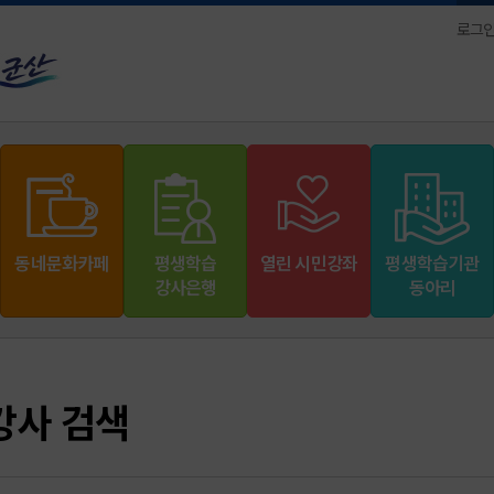
로그
동네문화카페
평생학습
열린 시민강좌
평생학습기관
강사은행
동아리
강사 검색