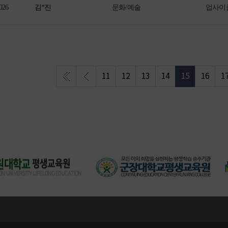
026
김*진
문화/예술
업사이
11
12
13
14
15
16
1