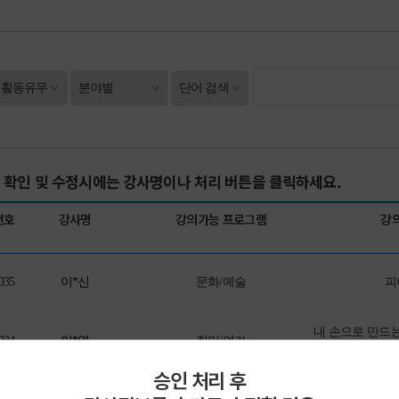
 확인 및 수정시에는 강사명이나 처리 버튼을 클릭하세요.
번호
강사명
강의가능 프로그램
강
035
이*신
문화/예술
피
내 손으로 만드
034
이*연
취미/여가
승인 처리 후