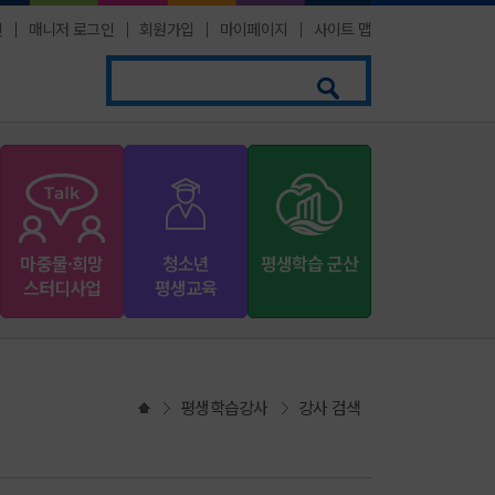
인
│
매니저 로그인
│
회원가입
│
마이페이지
│
사이트 맵
마중물·희망
청소년
평생학습 군산
스터디사업
평생교육
평생학습강사
강사 검색