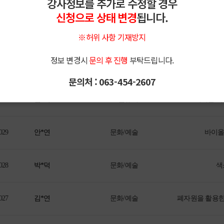
강사정보를 추가로 수정할 경우
033
김*현
문화/예술
토
신청으로 상태 변경
됩니다.
032
김*화
건강/운동
셔
※허위 사항 기재방지
정보 변경시
문의 후 진행
부탁드립니다.
031
송*숙
취미/여가
주산
문의처 : 063-454-2607
030
김*덕
IT/컴퓨터
디지털 역
029
안*연
문화/예술
바이올
028
박*덕
문화/예술
색
027
김*연
문화/예술
폐자원을 활용한