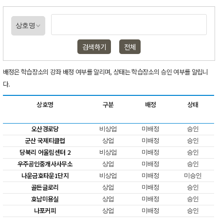
검색하기
전체
배정은 학습장소의 강좌 배정 여부를 알리며, 상태는 학습장소의 승인 여부를 알립니
다.
상호명
구분
배정
상태
오산경로당
비상업
미배정
승인
군산 국제티클럽
상업
미배정
승인
당북리 어울림센터 2
비상업
미배정
승인
우주공인중개사사무소
상업
미배정
승인
나운금호타운1단지
비상업
미배정
미승인
골든글로리
상업
미배정
승인
호남미용실
상업
미배정
승인
나포커피
상업
미배정
승인