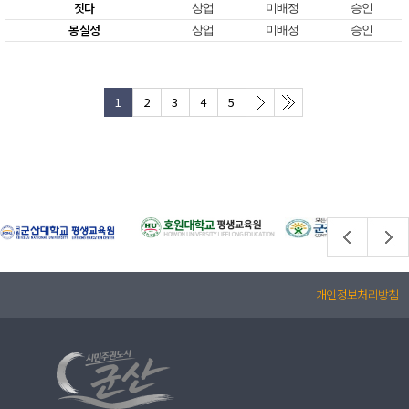
짓다
상업
미배정
승인
몽실정
상업
미배정
승인
1
2
3
4
5
개인정보처리방침