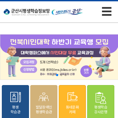
☰
×
평생
발달장애인
동네문화
평생학습
학습관
평생학습관
카페
강사은행