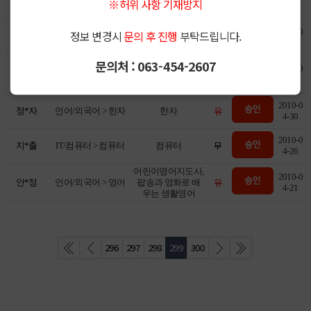
※허위 사항 기재방지
조냉동기계,에너지
관리,보일러기능장
2010-0
정보 변경시
문의 후 진행
부탁드립니다.
유
김*영
IT/컴퓨터 > 컴퓨터
AutoCAD초급
5-06
문의처 : 063-454-2607
연극공연지도, 연
문화/예술 > 영화/연
2010-0
유
추*경
극놀이, 교육연극,
극
4-30
연극치료 등
2010-0
유
정*자
언어/외국어 > 한자
한자
4-30
2010-0
무
지*출
IT/컴퓨터 > 컴퓨터
컴퓨터
4-26
어린이영어지도사,
2010-0
유
안*정
언어/외국어 > 영어
팝송과 영화로 배
4-21
우는 생활영어
296
297
298
299
300