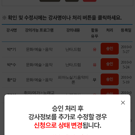
※ 확인 및 수정시에는 강사명이나 처리 버튼을 클릭하세요.
강사명
강의가능 프로그램
강의내용
활동
처리
등록일
유무
2010-0
유
박*기
문화/예술 > 음악
난타,드럼
5-27
2010-0
유
박*수
문화/예술 > 음악
난타,드럼
5-24
피아노실기.음악이
2010-0
무
황*강
문화/예술 > 음악
론
5-19
취미/여가 > 노래교
2010-0
유
김*성
노래교실
실
5-12
×
승인 처리 후
Autocad기초,Autoc
ad2급,전산응용기
강사정보를 추가로 수정할 경우
계제도,기계설계,
일반기계,건설기계
2010-0
신청으로 상태 변경
됩니다.
유
강*영
IT/컴퓨터 > 컴퓨터
기사,기계가공기능
5-11
장,보일러취급,공