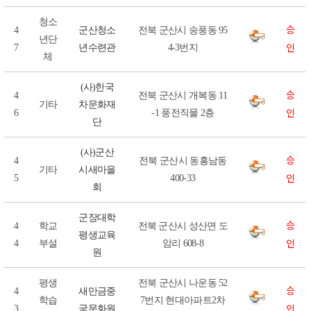
청소
승
4
군산청소
전북 군산시 송풍동 95
년단
인
7
년수련관
4-3번지
체
(사)한국
승
4
전북 군산시 개복동 11
기타
차문화재
인
6
-1 풍전직물 2층
단
(사)군산
승
4
전북 군산시 동흥남동
기타
시새마을
인
5
400-33
회
군장대학
승
4
학교
전북 군산시 성산면 도
평생교육
인
4
부설
암리 608-8
원
평생
전북 군산시 나운동 52
승
4
새만금중
학습
7번지 현대아파트2차
인
3
국문화원