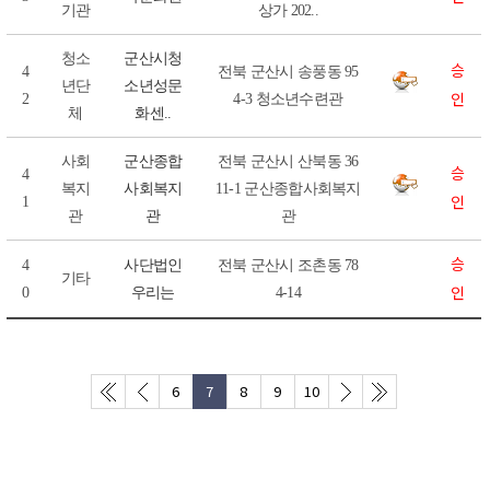
기관
상가 202..
청소
군산시청
승
4
전북 군산시 송풍동 95
년단
소년성문
인
2
4-3 청소년수련관
체
화센..
사회
군산종합
전북 군산시 산북동 36
승
4
복지
사회복지
11-1 군산종합사회복지
인
1
관
관
관
승
4
사단법인
전북 군산시 조촌동 78
기타
인
0
우리는
4-14
6
7
8
9
10