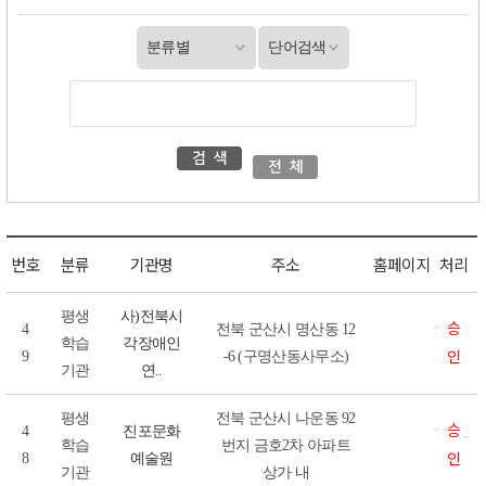
번호
분류
기관명
주소
홈페이지
처리
평생
사)전북시
승
4
전북 군산시 명산동 12
학습
각장애인
인
9
-6 (구명산동사무소)
기관
연..
평생
전북 군산시 나운동 92
승
4
진포문화
학습
번지 금호2차 아파트
인
8
예술원
기관
상가 내