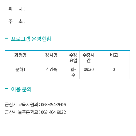
위 치 :
주 소 :
프로그램 운영현황
과정명
강사명
수강
수강시
비고
요일
간
문해1
심영숙
월~
09:30
0
수
이용 문의
군산시 교육지원과 : 063-454-2606
군산시 늘푸른학교 : 063-464-9032