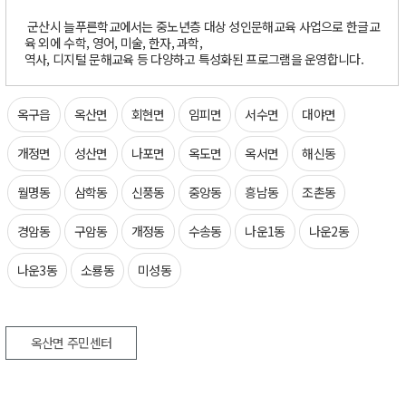
군산시 늘푸른학교에서는 중노년층 대상 성인문해교육 사업으로 한글교
육 외에 수학, 영어, 미술, 한자, 과학,
역사, 디지털 문해교육 등 다양하고 특성화된 프로그램을 운영합니다.
옥구읍
옥산면
회현면
임피면
서수면
대야면
개정면
성산면
나포면
옥도면
옥서면
해신동
월명동
삼학동
신풍동
중앙동
흥남동
조촌동
경암동
구암동
개정동
수송동
나운1동
나운2동
나운3동
소룡동
미성동
옥산면 주민센터