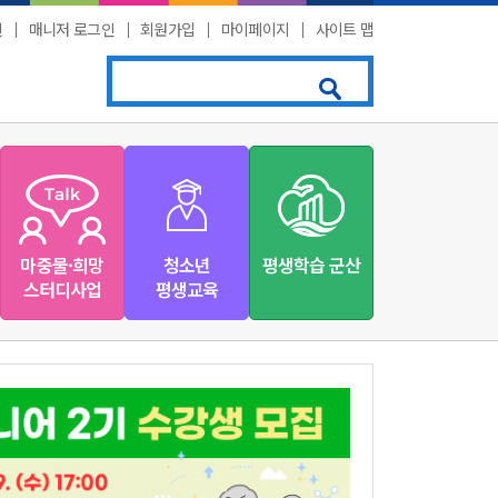
인
│
매니저 로그인
│
회원가입
│
마이페이지
│
사이트 맵
마중물·희망
청소년
평생학습 군산
스터디사업
평생교육