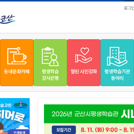
로그
동네문화카페
평생학습
열린 시민강좌
평생학습기관
강사은행
동아리