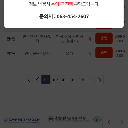
정보 변경시
문의 후 진행
부탁드립니다.
기공체조, 간화태
건강/운동 > 건강체
2009-0
유
박*자
극권, 요가, 웃음요
조
5-17
가
문의처 : 063-454-2607
인문교양 > 독서/글
동화구연. 풍선아
2009-0
유
박*숙
쓰기/책놀이
트
5-11
인문교양 > 역사/철
한국사(국사. 한국
2009-0
유
원*연
학
근. 현대사)
5-09
2009-0
유
박*숙
건강/운동 > 요가
요가
5-06
311
312
313
314
315