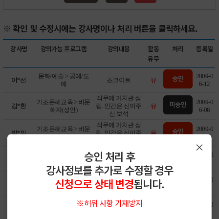
※ 확인 및 수정시에는 강사명이나 처리 버튼을 클릭하세요.
강사명
강의가능 프로그램
강의내용
활동
처리
등록일
유무
문화/예술 > 공예/도
2009-0
유
이*선
초크아트
예
6-12
직무에 가치관 정
기초문해교육 > 비문
2009-0
유
김*환
립. 인간은 신이주
해자(성인)
6-08
신 보석
직무에 가치관 정
기초문해교육 > 비문
2009-0
유
박*의
립. 인간은 신이주
해자(성인)
6-05
신 보석
×
승인 처리 후
인문교양 > 비문해자
사회조사(통계) 개
2009-0
유
오*우
(성인)
론 및 실제
6-04
강사정보를 추가로 수정할 경우
신청으로 상태 변경
됩니다.
문화/예술 > 공예/도
점핑 클레이<통통
2009-0
유
박*정
예
튀는 점토교실>
5-26
※허위 사항 기재방지
인문교양 > 독서/글
2009-0
유
고*미
독서논술, NIE
쓰기/책놀이
5-25