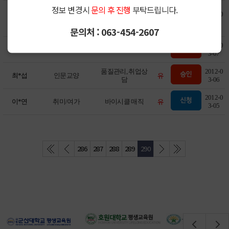
핸드폰사진강좌,초
정보 변경시
문의 후 진행
부탁드립니다.
보를 위한 디지털
2012-0
유
이*배
문화/예술
카메라 사용법과
3-12
문의처 : 063-454-2607
포토샵강의
2012-0
유
정*자
건강/운동
발,경락,피부관리
3-07
품질관리, 취업상
2012-0
유
최*섭
인문교양
담
3-06
2012-0
유
이*연
취미/여가
바이시클 매직
3-05
286
287
288
289
290