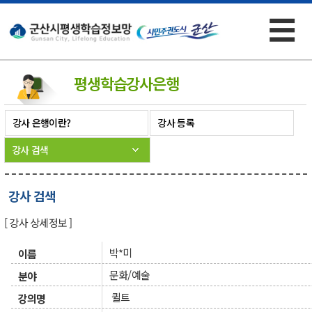
☰
×
평생학습
강사은행
강사 은행이란?
강사 등록
강사 검색
강사 검색
[ 강사 상세정보 ]
박*미
이름
문화/예술
분야
퀼트
강의명