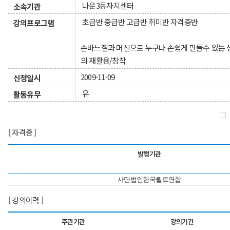
나운3동자치센터
소속기관
초급반 중급반 고급반 취미반 자격증반
강의프로그램
손바느질과 머신으로 누구나 손쉽게 만들수 있는
의 재활용/창작
2009-11-09
신청일시
유
활동유무
[ 자격증 ]
발행기관
사단법인한국퀼트연합
[ 강의이력 ]
주관기관
강의기간