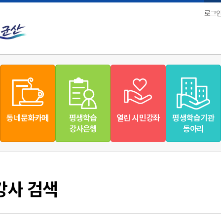
로그
동네문화카페
평생학습
열린 시민강좌
평생학습기관
강사은행
동아리
강사 검색