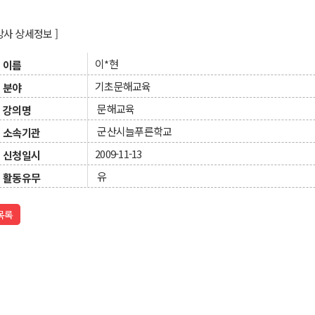
 강사 상세정보 ]
이*현
이름
기초문해교육
분야
문해교육
강의명
군산시늘푸른학교
소속기관
2009-11-13
신청일시
유
활동유무
목록