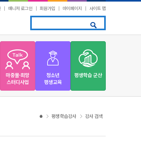
인
│
매니저 로그인
│
회원가입
│
마이페이지
│
사이트 맵
마중물·희망
청소년
평생학습 군산
스터디사업
평생교육
평생학습강사
강사 검색