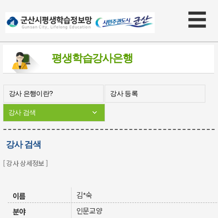
☰
×
평생학습
강사은행
강사 은행이란?
강사 등록
강사 검색
강사 검색
[ 강사 상세정보 ]
김*숙
이름
인문교양
분야