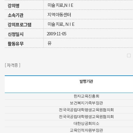
미술치료,N I E
강의명
지역아동센터
소속기관
미술치료, N I E
강의프로그램
2009-11-05
신청일시
유
활동유무
[ 자격증 ]
발행기관
한자교육진흥회
보건복지가족부장관
전국국공립대학평생교육원협의회
전국국공립대학평생교육원협의회
대한상공회의소
교육인적자원부장관