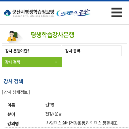
☰
×
평생학습
강사은행
강사 은행이란?
강사 등록
강사 검색
강사 검색
[ 강사 상세정보 ]
김*영
이름
건강/운동
분야
챠밍댄스,실버건강운동,라인댄스,생활체조
강의명