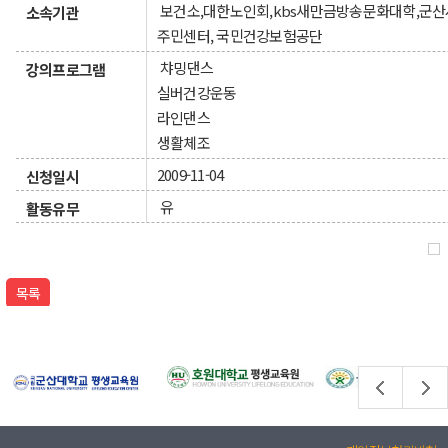
보건소,대한노인회,kbs새만금방송문화대학,군산
소속기관
주민센터, 국민건강보험공단
챠밍댄스
강의프로그램
실버건강운동
라인댄스
생활체조
2009-11-04
신청일시
유
활동유무
목록