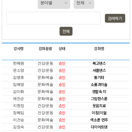
검색하기
전체
강사명
강좌분류
상태
강좌명
승인
복고댄스
한혜원
건강/운동
승인
셔플댄스
문소영
건강/운동
승인
통기타
김병호
문화/예술
승인
소품과미술
임혜영
문화/예술
승인
생활속 미
김미화
문화/예술
승인
그림한스푼
채진순
문화/예술
승인
웃음치료
지현정
건강/운동
승인
이침(이혈
정혜임
건강/운동
승인
색소폰 연주
이건승
문화/예술
승인
다이어트댄
김정숙
건강/운동