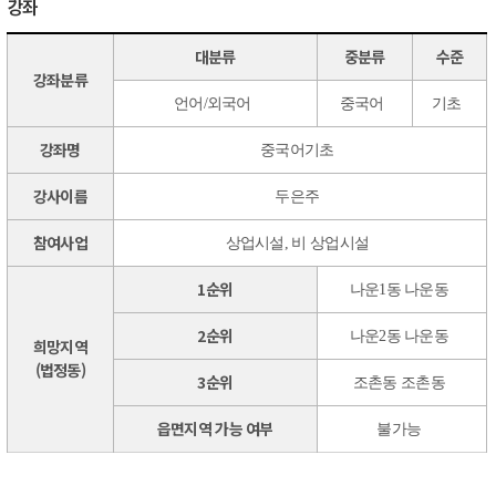
강좌
대분류
중분류
수준
강좌분류
언어/외국어
중국어
기초
강좌명
중국어기초
강사이름
두은주
참여사업
상업시설, 비 상업시설
1순위
나운1동 나운동
2순위
나운2동 나운동
희망지역
(법정동)
3순위
조촌동 조촌동
읍면지역 가능 여부
불가능