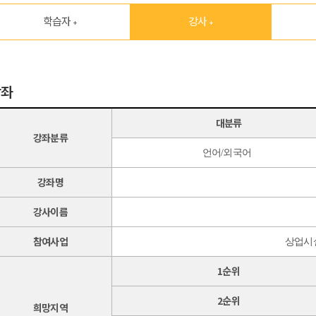
학습자
강사
+
+
강좌
대분류
강좌분류
언어/외국어
강좌명
강사이름
참여사업
상업시설
1순위
2순위
희망지역