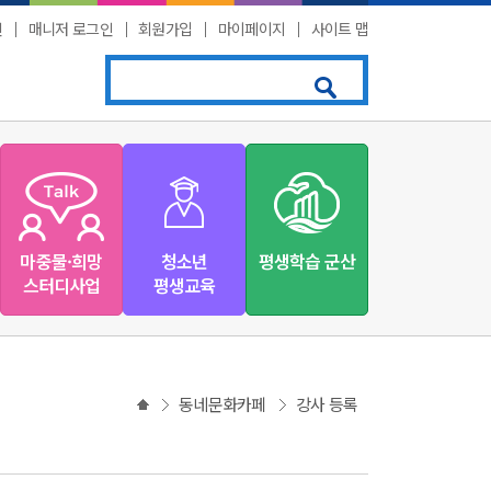
인
│
매니저 로그인
│
회원가입
│
마이페이지
│
사이트 맵
마중물·희망
청소년
평생학습 군산
스터디사업
평생교육
동네문화카페
강사 등록