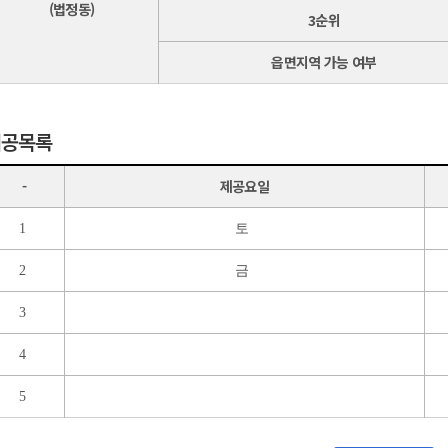
(법정동)
3순위
읍면지역 가능 여부
제공목록
-
제공요일
1
토
2
금
3
4
5