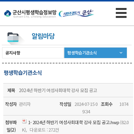
☰
×
알림마당
공지사항
평생학습기관소식
평생학습기관소식
제목
2024년 하반기 여성사회대학 강사 모집 공고
작성자
관리자
작성일
2024-07-15 0
조회수
1074
9:34
첨부파
1- 2024년 하반기 여성사회대학 강사 모집 공고.hwp
(82.0
일(2)
K),
다운로드
: 272건