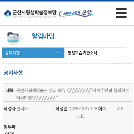
☰
×
알림마당
공지사항
평생학습기관소식
공지사항
제목
군산시평생학습관 성과 공유 \\\\\\\\\\\\\\\"지역주민과 함께하는
어울마당\\\\\\\\\\\\\\\"
작성자
관리자
작성일
2026-06-27 1
조회수
815
1:15
첨부파