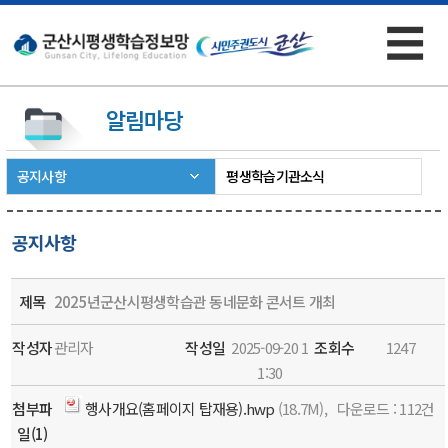
☰
×
알림마당
공지사항
평생학습기관소식
공지사항
제목
2025년군산시평생학습관 동네문화 콘서트 개최
작성자
관리자
작성일
2025-09-20 1
조회수
1247
1:30
첨부파
행사개요(홈페이지 탑재용).hwp
(18.7M),
다운로드
: 112건
일(1)